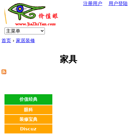
注册用户
用户登陆
Jump to navigation
U
s
首页
›
家居装修
e
你
r
家具
在
m
这
e
里
n
价值经典
眼科
u
装修宝典
Discuz