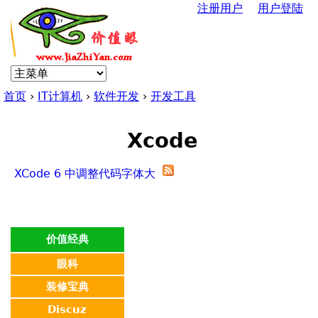
注册用户
用户登陆
Jump to navigation
U
s
首页
›
IT计算机
›
软件开发
›
开发工具
e
你
r
Xcode
在
m
XCode 6 中调整代码字体大
这
小
e
里
n
价值经典
眼科
u
装修宝典
Discuz