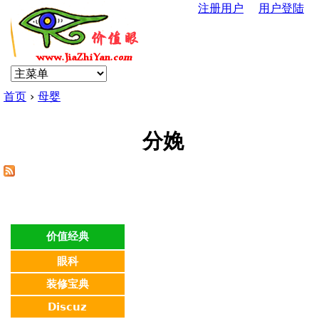
注册用户
用户登陆
Jump to navigation
U
s
首页
›
母婴
e
你
r
分娩
在
m
这
e
里
n
价值经典
眼科
u
装修宝典
Discuz