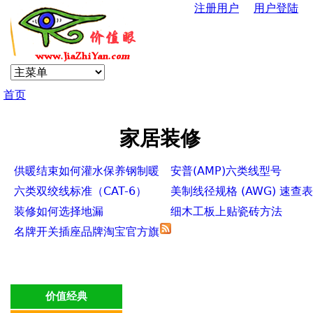
注册用户
用户登陆
Jump to navigation
U
s
首页
e
你
r
家居装修
在
m
供暖结束如何灌水保养钢制暖
安普(AMP)六类线型号
这
气散热片
六类双绞线标准（CAT-6）
美制线径规格 (AWG) 速查表
e
装修如何选择地漏
细木工板上贴瓷砖方法
里
名牌开关插座品牌淘宝官方旗
n
舰店
u
价值经典