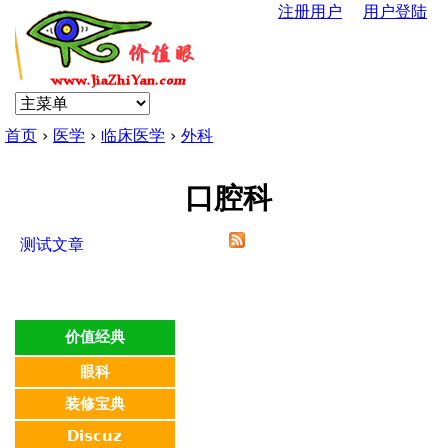
注册用户
用户登陆
Jump to navigation
U
s
首页
›
医学
›
临床医学
›
外科
e
你
r
口腔科
在
m
测试文章
这
e
里
n
价值经典
眼科
u
装修宝典
Discuz